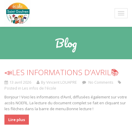
Blog
📣LES INFORMATIONS D’AVRIL📚
13 avril 2026
By Vincent LOUAPRE
No Comments
Posted in
Les infos de l'école
Bonjour ! Voici les informations d’Avril, diffusées également sur votre
accès NOEFIL. La lecture du document complet se fait en cliquant sur
les flèches dans la barre de menu.Bonne lecture !
Lire plus