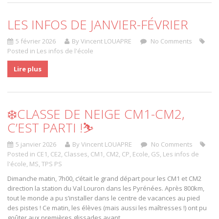
LES INFOS DE JANVIER-FÉVRIER
5 février 2026
By Vincent LOUAPRE
No Comments
Posted in
Les infos de l'école
Lire plus
❄️CLASSE DE NEIGE CM1-CM2,
C’EST PARTI !⛷️
5 janvier 2026
By Vincent LOUAPRE
No Comments
Posted in
CE1
,
CE2
,
Classes
,
CM1
,
CM2
,
CP
,
Ecole
,
GS
,
Les infos de
l'école
,
MS
,
TPS PS
Dimanche matin, 7h00, c’était le grand départ pour les CM1 et CM2
direction la station du Val Louron dans les Pyrénées. Après 800km,
tout le monde a pu s’installer dans le centre de vacances au pied
des pistes ! Ce matin, les élèves (mais aussi les maîtresses !) ont pu
goûter aux premières glissades avant…