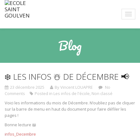
Blog
❄️ LES INFOS ☃️ DE DÉCEMBRE 📢
23 décembre 2025
By Vincent LOUAPRE
No
Comments
Posted in
Les infos de l'école
,
Non classé
Voici les informations du mois de Décembre. N’oubliez pas de cliquer
sur la barre de menu en haut du document pour faire défiler les
pages !
Bonne lecture 📖
infos_Decembre