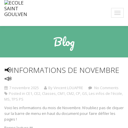
Blog
📢INFORMATIONS DE NOVEMBRE
📣
7 novembre 2025
By Vincent LOUAPRE
No Comments
Posted in
CE1
,
CE2
,
Classes
,
CM1
,
CM2
,
CP
,
GS
,
Les infos de l'école
,
MS
,
TPS PS
Voici les informations du mois de Novembre. N’oubliez pas de cliquer
sur la barre de menu en haut du document pour faire défiler les
pages !
Bonne lecture 📖