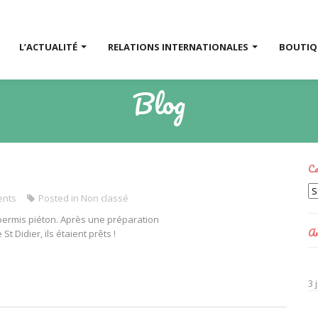
L’ACTUALITÉ
RELATIONS INTERNATIONALES
BOUTI
Blog
Ca
Ca
nts
Posted in
Non classé
 permis piéton. Après une préparation
Ar
 Didier, ils étaient prêts !
3 