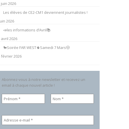
 juin 2026
Les élèves de CE2-CM1 deviennent journalistes !
juin 2026
📣les informations d’Avril📚
 avril 2026
🐎Soirée FAR WEST🌵Samedi 7 Mars🤠
 février 2026
Abonnez-vous à notre newsletter et recevez un
email à chaque nouvel article !