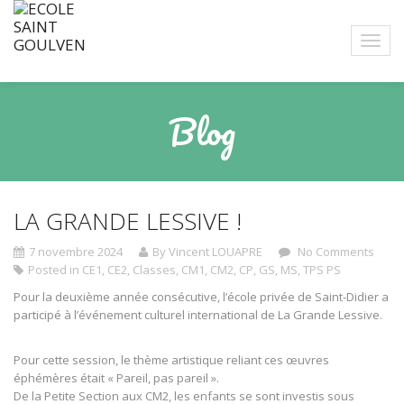
Blog
LA GRANDE LESSIVE !
7 novembre 2024
By Vincent LOUAPRE
No Comments
Posted in
CE1
,
CE2
,
Classes
,
CM1
,
CM2
,
CP
,
GS
,
MS
,
TPS PS
Pour la deuxième année consécutive, l’école privée de Saint-Didier a
participé à l’événement culturel international de La Grande Lessive.
Pour cette session, le thème artistique reliant ces œuvres
éphémères était « Pareil, pas pareil ».
De la Petite Section aux CM2, les enfants se sont investis sous