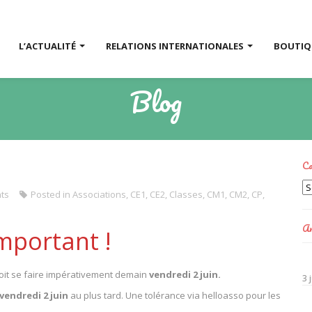
L’ACTUALITÉ
RELATIONS INTERNATIONALES
BOUTI
Blog
Ca
Ca
ts
Posted in
Associations
,
CE1
,
CE2
,
Classes
,
CM1
,
CM2
,
CP
,
Ar
mportant !
doit se faire impérativement demain
vendredi 2 juin.
3 
vendredi 2 juin
au plus tard. Une tolérance via helloasso pour les