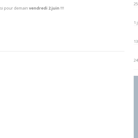
25
ssi pour demain
vendredi 2 juin
!!!!
1 
13
24