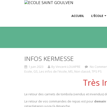
ACCUEIL
L’ÉCOLE
INFOS KERMESSE
1 juin 2023
By Vincent LOUAPRE
No Commen
Ecole
,
GS
,
Les infos de l'école
,
MS
,
Non classé
,
TPS PS
Très I
Le retour des carnets de tombola (vendus et invendus) 
Le retour de vos commandes de repas est pour
demain 
retardataires jusqu’à dimanche.