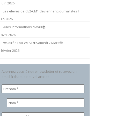
 juin 2026
Les élèves de CE2-CM1 deviennent journalistes !
juin 2026
📣les informations d’Avril📚
 avril 2026
🐎Soirée FAR WEST🌵Samedi 7 Mars🤠
 février 2026
Abonnez-vous à notre newsletter et recevez un
email à chaque nouvel article !