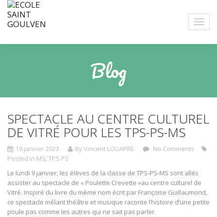
Blog
SPECTACLE AU CENTRE CULTUREL
DE VITRÉ POUR LES TPS-PS-MS
19 janvier 2023
By Vincent LOUAPRE
No Comments
Posted in
MS
,
TPS PS
Le lundi 9 janvier, les élèves de la classe de TPS-PS-MS sont allés
assister au spectacle de « Poulette Crevette »au centre culturel de
Vitré. Inspiré du livre du même nom écrit par Françoise Guillaumond,
ce spectacle mêlant théâtre et musique raconte l’histoire d’une petite
poule pas comme les autres qui ne sait pas parler.