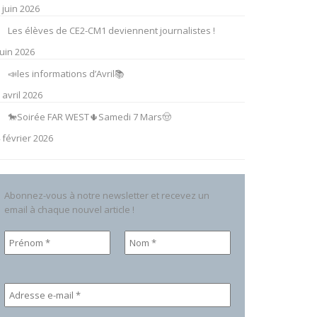
 juin 2026
Les élèves de CE2-CM1 deviennent journalistes !
juin 2026
📣les informations d’Avril📚
 avril 2026
🐎Soirée FAR WEST🌵Samedi 7 Mars🤠
 février 2026
Abonnez-vous à notre newsletter et recevez un
email à chaque nouvel article !