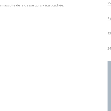
25
la mascotte de la classe qui s’y était cachée.
1 
13
24