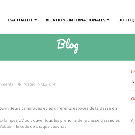
L’ACTUALITÉ
RELATIONS INTERNATIONALES
BOUTI
Blog
Ca
Ca
mments
Posted in
CE2
,
CM1
Ar
uvrir leurs camarades et les différents espaces de la classe en
x lampes UV ou trouver tous les prénoms de la classe dissimulés
3 
 d’obtenir le code de chaque cadenas.