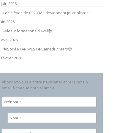
 juin 2026
Les élèves de CE2-CM1 deviennent journalistes !
juin 2026
📣les informations d’Avril📚
 avril 2026
🐎Soirée FAR WEST🌵Samedi 7 Mars🤠
 février 2026
Abonnez-vous à notre newsletter et recevez un
email à chaque nouvel article !