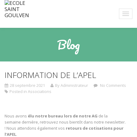
Blog
INFORMATION DE L’APEL
28 septembre 2021
By Administrateur
No Comments
Posted in
Associations
Nous avons
élu notre bureau lors de notre AG
de la
semaine dernière, retrouvez nous bientôt dans notre newsletter.
! Nous attendons également vos
retours de cotisations pour
l’APEL
.