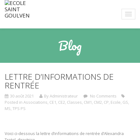
Blog
LETTRE D’INFORMATIONS DE
RENTRÉE
30 août 2021
By Administrateur
No Comments
Posted in
Associations
,
CE1
,
CE2
,
Classes
,
CM1
,
CM2
,
CP
,
Ecole
,
GS
,
MS
,
TPS PS
Voici ci-dessous la lettre d’informations de rentrée d’Alexandra
Trotel, directrice.