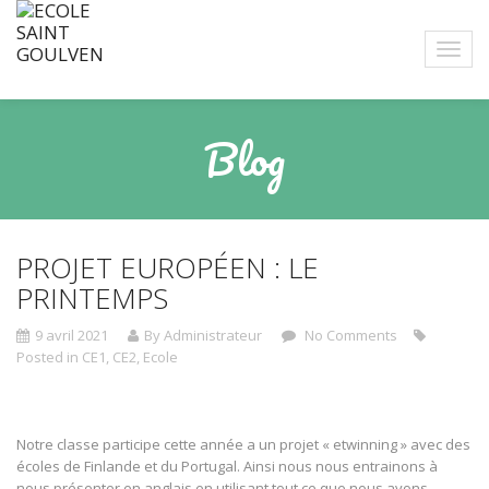
Blog
PROJET EUROPÉEN : LE
PRINTEMPS
9 avril 2021
By Administrateur
No Comments
Posted in
CE1
,
CE2
,
Ecole
Notre classe participe cette année a un projet « etwinning » avec des
écoles de Finlande et du Portugal. Ainsi nous nous entrainons à
nous présenter en anglais en utilisant tout ce que nous avons