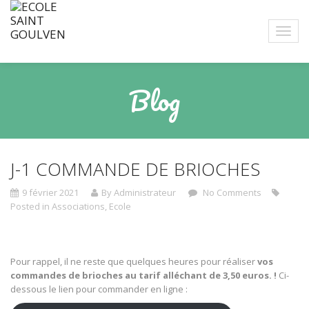
Blog
J-1 COMMANDE DE BRIOCHES
9 février 2021
By Administrateur
No Comments
Posted in
Associations
,
Ecole
Pour rappel, il ne reste que quelques heures pour réaliser
vos
commandes de brioches au tarif alléchant de 3,50 euros. !
Ci-
dessous le lien pour commander en ligne :