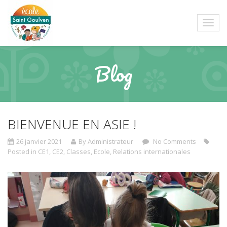
Blog
BIENVENUE EN ASIE !
26 janvier 2021
By Administrateur
No Comments
Posted in
CE1
,
CE2
,
Classes
,
Ecole
,
Relations internationales