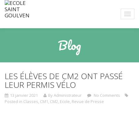
Blog
LES ÉLÈVES DE CM2 ONT PASSÉ
LEUR PERMIS VÉLO
13 janvier 2021
By Administrateur
No Comments
Posted in
Classes
,
CM1
,
CM2
,
Ecole
,
Revue de Presse