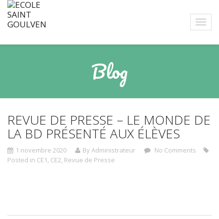
Blog
REVUE DE PRESSE – LE MONDE DE
LA BD PRÉSENTÉ AUX ÉLÈVES
1 novembre 2020
By Administrateur
No Comments
Posted in
CE1
,
CE2
,
Revue de Presse