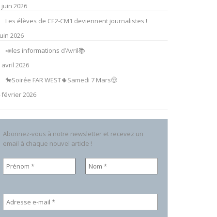
 juin 2026
Les élèves de CE2-CM1 deviennent journalistes !
juin 2026
📣les informations d’Avril📚
 avril 2026
🐎Soirée FAR WEST🌵Samedi 7 Mars🤠
 février 2026
Abonnez-vous à notre newsletter et recevez un
email à chaque nouvel article !