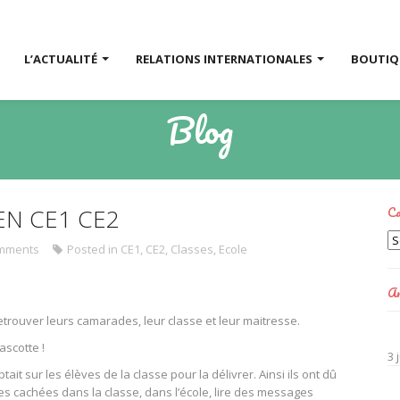
L’ACTUALITÉ
RELATIONS INTERNATIONALES
BOUTI
Blog
Ca
EN CE1 CE2
Ca
mments
Posted in
CE1
,
CE2
,
Classes
,
Ecole
Ar
 retrouver leurs camarades, leur classe et leur maitresse.
ascotte !
3 
t sur les élèves de la classe pour la délivrer. Ainsi ils ont dû
 cachées dans la classe, dans l’école, lire des messages