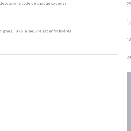
r découvrir le code de chaque cadenas.
25
1 
igmes, Tako la pieuvre est enfin libérée.
13
24