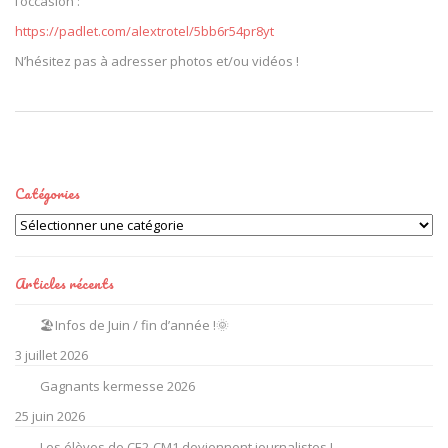
l’occasion :
https://padlet.com/alextrotel/5bb6r54pr8yt
N’hésitez pas à adresser photos et/ou vidéos !
Catégories
Catégories
Articles récents
🏖️Infos de Juin / fin d’année !🌞
3 juillet 2026
Gagnants kermesse 2026
25 juin 2026
Les élèves de CE2-CM1 deviennent journalistes !