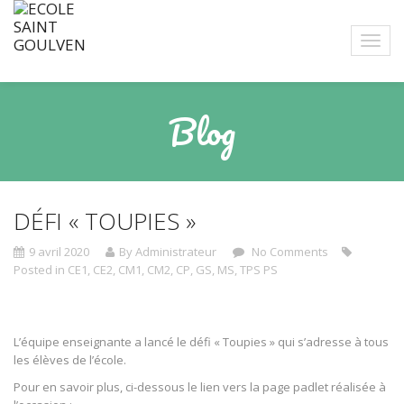
Blog
DÉFI « TOUPIES »
9 avril 2020
By Administrateur
No Comments
Posted in
CE1
,
CE2
,
CM1
,
CM2
,
CP
,
GS
,
MS
,
TPS PS
L’équipe enseignante a lancé le défi « Toupies » qui s’adresse à tous
les élèves de l’école.
Pour en savoir plus, ci-dessous le lien vers la page padlet réalisée à