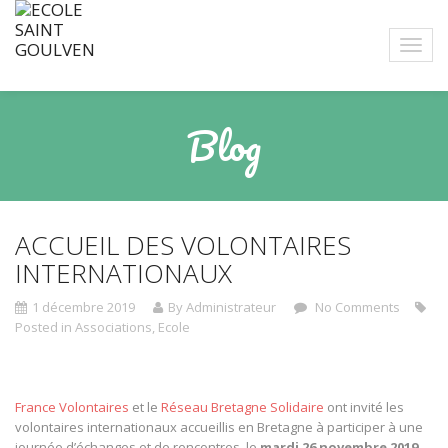
Blog
ACCUEIL DES VOLONTAIRES
INTERNATIONAUX
1 décembre 2019
By Administrateur
No Comments
Posted in
Associations
,
Ecole
France Volontaires
et le
Réseau Bretagne Solidaire
ont invité les
volontaires internationaux accueillis en Bretagne à participer à une
journée d’échanges et de rencontres, le
mardi 26 novembre 2019