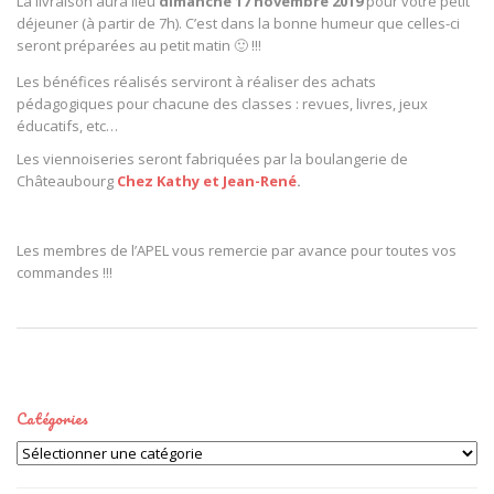
La livraison aura lieu
dimanche 17 novembre 2019
pour votre petit
déjeuner (à partir de 7h). C’est dans la bonne humeur que celles-ci
seront préparées au petit matin 🙂 !!!
Les bénéfices réalisés serviront à réaliser des achats
pédagogiques pour chacune des classes : revues, livres, jeux
éducatifs, etc…
Les viennoiseries seront fabriquées par la boulangerie de
Châteaubourg
Chez Kathy et Jean-René
.
Les membres de l’APEL vous remercie par avance pour toutes vos
commandes !!!
Catégories
Catégories