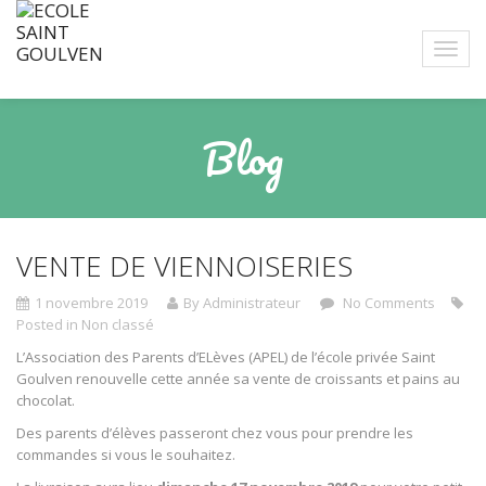
Blog
VENTE DE VIENNOISERIES
1 novembre 2019
By Administrateur
No Comments
Posted in
Non classé
L’Association des Parents d’ELèves (APEL) de l’école privée Saint
Goulven renouvelle cette année sa vente de croissants et pains au
chocolat.
Des parents d’élèves passeront chez vous pour prendre les
commandes si vous le souhaitez.