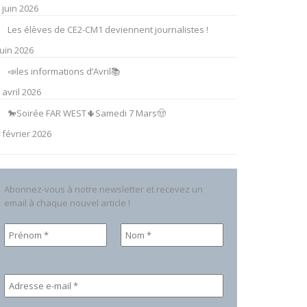
 juin 2026
Les élèves de CE2-CM1 deviennent journalistes !
juin 2026
📣les informations d’Avril📚
 avril 2026
🐎Soirée FAR WEST🌵Samedi 7 Mars🤠
 février 2026
Abonnez-vous à notre newsletter et recevez un
email à chaque nouvel article !