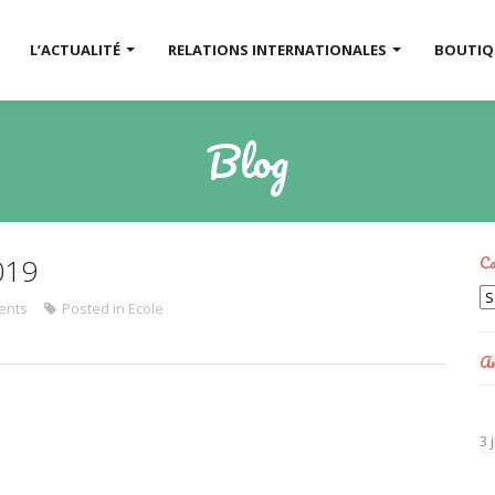
L’ACTUALITÉ
RELATIONS INTERNATIONALES
BOUTI
Blog
Ca
019
Ca
ents
Posted in
Ecole
Ar
3 