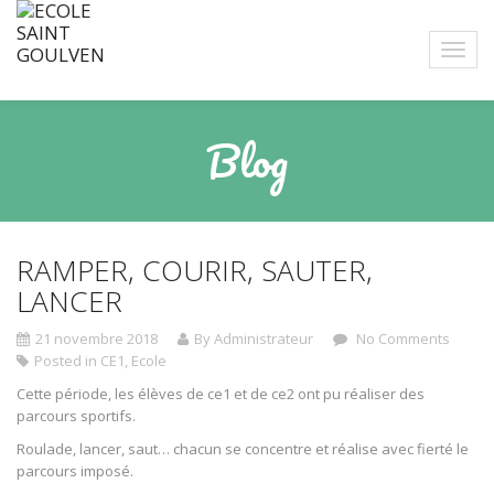
Blog
RAMPER, COURIR, SAUTER,
LANCER
21 novembre 2018
By Administrateur
No Comments
Posted in
CE1
,
Ecole
Cette période, les élèves de ce1 et de ce2 ont pu réaliser des
parcours sportifs.
Roulade, lancer, saut… chacun se concentre et réalise avec fierté le
parcours imposé.