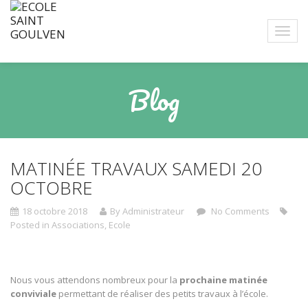
Blog
MATINÉE TRAVAUX SAMEDI 20
OCTOBRE
18 octobre 2018
By Administrateur
No Comments
Posted in
Associations
,
Ecole
Nous vous attendons nombreux pour la
prochaine matinée
conviviale
permettant de réaliser des petits travaux à l’école.