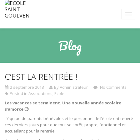
Blog
C’EST LA RENTRÉE !
2 septembre 2018
By Administrateur
No Comments
Posted in
Associations
,
Ecole
Les vacances se terminent. Une nouvelle année scolaire
s’amorce 🙂 .
L’équipe de parents bénévoles et le personnel de l’école ont œuvré
ces derniers jours pour que tout soit prêt, propre, fonctionnel et
accueillant pour la rentrée.